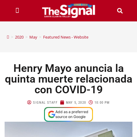
>
2020
>
May
>
Featured News - Website
Henry Mayo anuncia la
quinta muerte relacionada
con COVID-19
SIGNAL STAFF
MAY 5, 2020
10:00 PM
Add as a preferred
source on Google