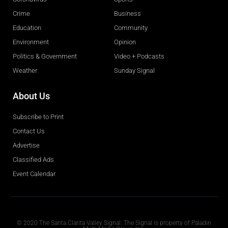
Crime
Business
Education
Community
Environment
Opinion
Politics & Government
Video + Podcasts
Weather
Sunday Signal
About Us
Subscribe to Print
Contact Us
Advertise
Classified Ads
Event Calendar
Obituaries
© 2020 The Santa Clarita Valley Signal. The Signal is property of Paladin