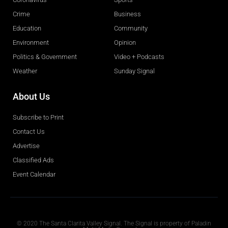
Crime
Business
Education
Community
Environment
Opinion
Politics & Government
Video + Podcasts
Weather
Sunday Signal
About Us
Subscribe to Print
Contact Us
Advertise
Classified Ads
Event Calendar
Obituaries
© 2020 The Santa Clarita Valley Signal. The Signal is property of Paladin